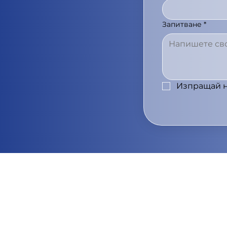
Запитване
*
Изпращай н