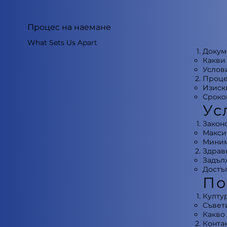
Процес на наемане
What Sets Us Apart
Докум
Какви 
Услови
Проце
Изискв
Сроков
Ус
Закон
Макси
Миним
Здрав
Задъл
Достъп
По
Култу
Съвети
Какво
Контак