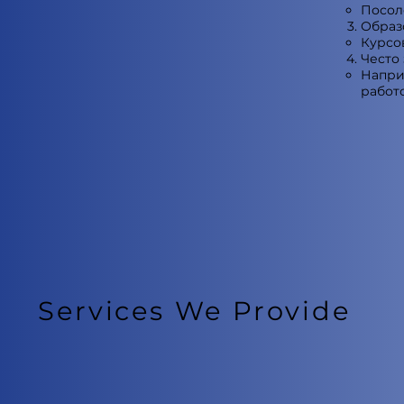
Посолс
Образ
Курсов
Често
Напри
работ
Services We Provide