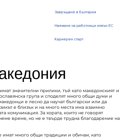
Завръщане в България
Наемане на работници извън ЕС
Кариерен старт
акедония
имат значителни прилики, тъй като македонският и
нославянска група и споделят много общи думи и
македонци е лесно да научат български или да
 езикът е близък и на много места има взаимно
та комуникация. За хората, които не говорят
неме време, но не е твърде трудна благодарение на
е имат много общи традиции и обичаи, като