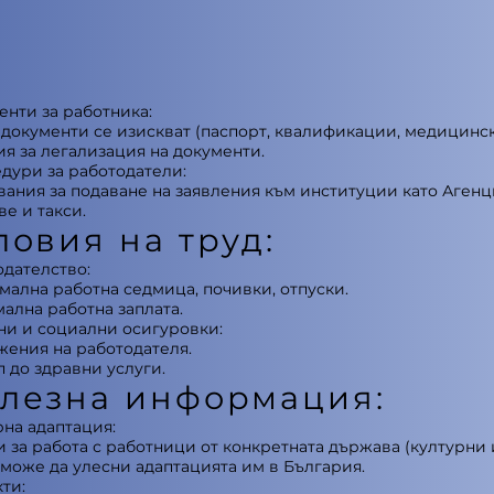
енти за работника:
документи се изискват (паспорт, квалификации, медицинск
я за легализация на документи.
дури за работодатели:
ания за подаване на заявления към институции като Агенци
е и такси.
ловия на труд:
одателство:
мална работна седмица, почивки, отпуски.
ална работна заплата.
ни и социални осигуровки:
жения на работодателя.
 до здравни услуги.
лезна информация:
рна адаптация:
 за работа с работници от конкретната държава (културни 
 може да улесни адаптацията им в България.
ти: