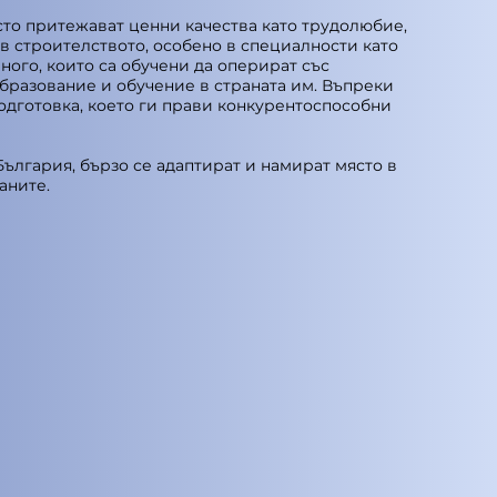
сто притежават ценни качества като трудолюбие,
в строителството, особено в специалности като
ого, които са обучени да оперират със
бразование и обучение в страната им. Въпреки
подготовка, което ги прави конкурентоспособни
ългария, бързо се адаптират и намират място в
аните.