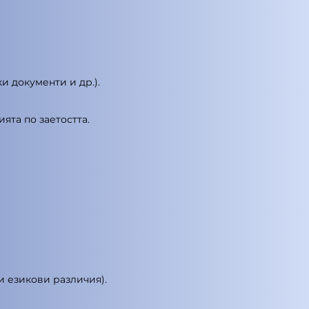
и документи и др.).
ята по заетостта.
и езикови различия).