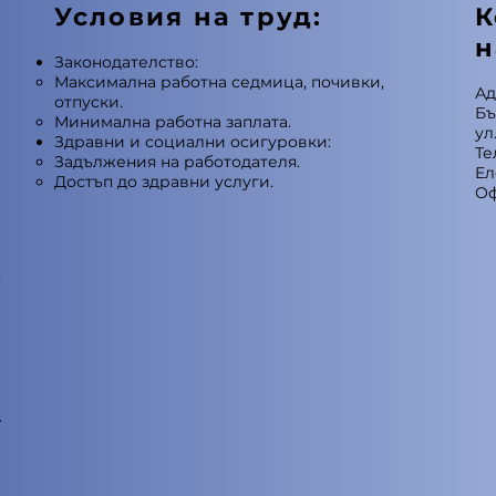
Условия на труд:
К
н
Законодателство:
Максимална работна седмица, почивки,
Ад
отпуски.
Бъ
Минимална работна заплата.
ул
Здравни и социални осигуровки:
Те
Задължения на работодателя.
Ел
Достъп до здравни услуги.
Оф
о
.
е