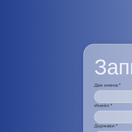
Зап
Две имена
*
Имейл
*
Държави
*