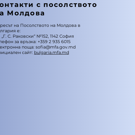
онтакти с посолството
а Молдова
ресът на Посолството на Молдова в
лгария е:
. „Г. С. Раковски“ №152, 1142 София
лефон за връзка: +359 2 935 6015
ектронна поща: sofia@mfa.gov.md
ициален сайт:
bulgaria.mfa.md